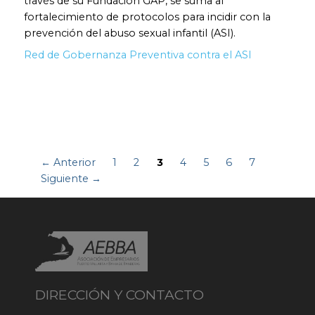
través de su Fundación GAP, se suma al
fortalecimiento de protocolos para incidir con la
prevención del abuso sexual infantil (ASI).
Red de Gobernanza Preventiva contra el ASI
← Anterior
1
2
3
4
5
6
7
Siguiente →
DIRECCIÓN Y CONTACTO