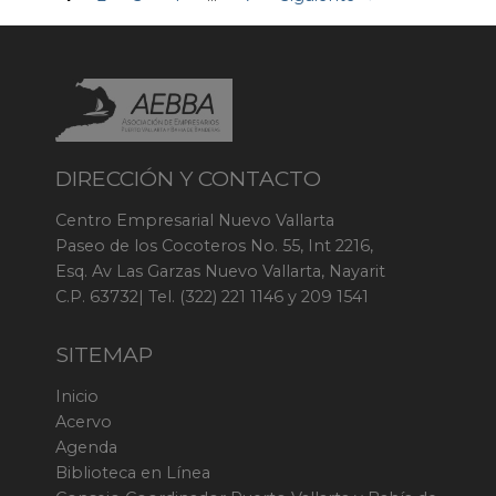
DIRECCIÓN Y CONTACTO
Centro Empresarial Nuevo Vallarta
Paseo de los Cocoteros No. 55, Int 2216,
Esq. Av Las Garzas Nuevo Vallarta, Nayarit
C.P. 63732| Tel. (322) 221 1146 y 209 1541
SITEMAP
Inicio
Acervo
Agenda
Biblioteca en Línea