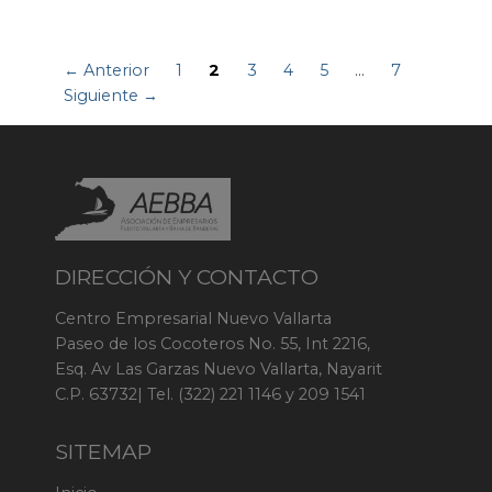
← Anterior
1
2
3
4
5
…
7
Siguiente →
DIRECCIÓN Y CONTACTO
Centro Empresarial Nuevo Vallarta
Paseo de los Cocoteros No. 55, Int 2216,
Esq. Av Las Garzas Nuevo Vallarta, Nayarit
C.P. 63732| Tel. (322) 221 1146 y 209 1541
SITEMAP