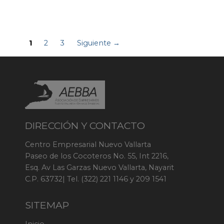
1
2
3
Siguiente →
DIRECCIÓN Y CONTACTO
Centro Empresarial Nuevo Vallarta
Paseo de los Cocoteros No. 55, Int 2216,
Esq. Av Las Garzas Nuevo Vallarta, Nayarit
C.P. 63732| Tel. (322) 221 1146 y 209 1541
SITEMAP