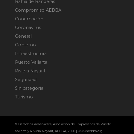
Bahía de Banderas
Compromiso AEBBA
Conurbación
Coronavirus
General
Gobierno
Infraestructura
Puerto Vallarta
Riviera Nayarit
Seguridad
Sin categoría
Turismo
© Derechos Reservados, Asociación de Empresarios de Puerto
Vallarta y Riviera Nayarit, AEEBA, 2020 | www.aebba.org