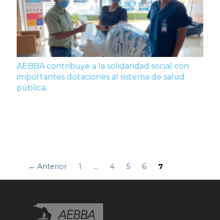
AEBBA contribuye a la solidaridad social con
importantes dotaciones al sistema de salud
pública.
← Anterior
1
…
4
5
6
7