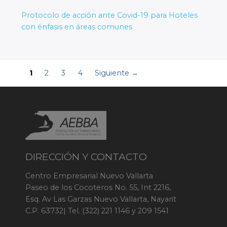
Protocolo de acción ante Covid-19 para Hoteles
con énfasis en áreas comunes
1
2
3
4
Siguiente →
DIRECCIÓN Y CONTACTO
Centro Empresarial Nuevo Vallarta
Paseo de los Cocoteros No. 55, Int 2216,
Esq. Av Las Garzas Nuevo Vallarta, Nayarit
C.P. 63732| Tel. (322) 221 1146 y 209 1541