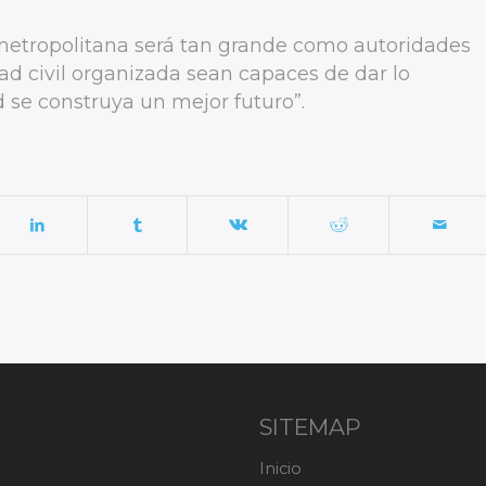
a metropolitana será tan grande como autoridades
dad civil organizada sean capaces de dar lo
 se construya un mejor futuro”.
SITEMAP
Inicio