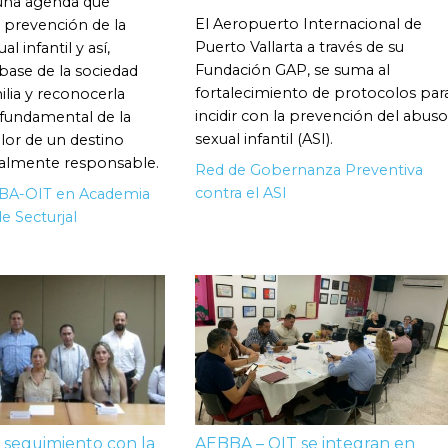
una agenda que
El Aeropuerto Internacional de
 prevención de la
Puerto Vallarta a través de su
al infantil y así,
Fundación GAP, se suma al
 base de la sociedad
fortalecimiento de protocolos par
ilia y reconocerla
incidir con la prevención del abuso
fundamental de la
sexual infantil (ASI).
lor de un destino
cialmente responsable.
Red de Gobernanza Preventiva
contra el ASI
BBA-OIT en Academia
e Secturjal
 seguimiento con la
AEBBA – OIT se integran en