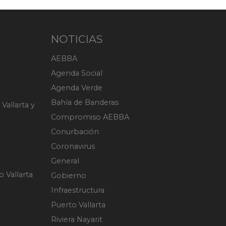
NOTICIAS
AEBBA
Agenda Social
Agenda Verde
Bahía de Banderas
Vallarta y
Compromiso AEBBA
Conurbación
Coronavirus
General
 Vallarta
Gobierno
Infraestructura
Puerto Vallarta
Riviera Nayarit