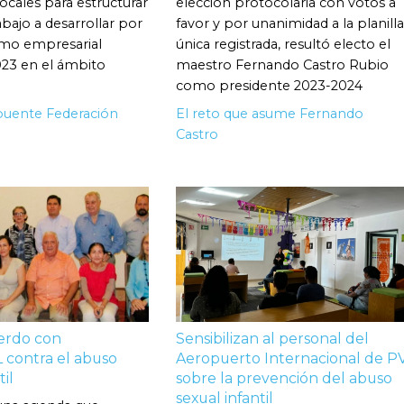
ocales para estructurar
elección protocolaria con votos a
abajo a desarrollar por
favor y por unanimidad a la planilla
smo empresarial
única registrada, resultó electo el
023 en el ámbito
maestro Fernando Castro Rubio
como presidente 2023-2024
puente Federación
El reto que asume Fernando
Castro
erdo con
Sensibilizan al personal del
contra el abuso
Aeropuerto Internacional de P
til
sobre la prevención del abuso
sexual infantil