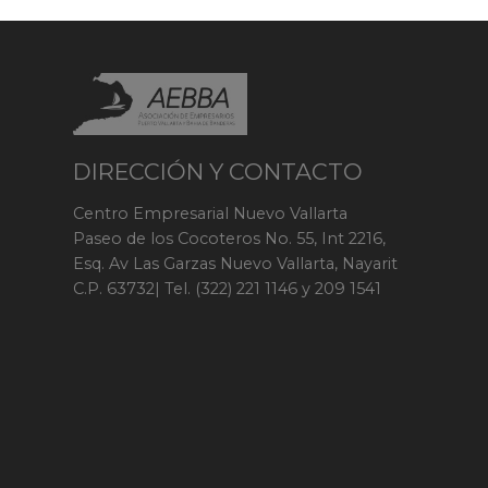
DIRECCIÓN Y CONTACTO
Centro Empresarial Nuevo Vallarta
Paseo de los Cocoteros No. 55, Int 2216,
Esq. Av Las Garzas Nuevo Vallarta, Nayarit
C.P. 63732| Tel. (322) 221 1146 y 209 1541