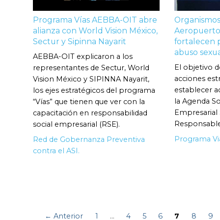
Programa Vías AEBBA-OIT abre
Organismos 
alianza con World Vision México,
Aeropuerto
Sectur y Sipinna Nayarit
fortalecen 
abuso sexual
AEBBA-OIT explicaron a los
El objetivo 
representantes de Sectur, World
acciones estr
Vision México y SIPINNA Nayarit,
establecer 
los ejes estratégicos del programa
la Agenda So
“Vías” que tienen que ver con la
Empresarial
capacitación en responsabilidad
Responsable
social empresarial (RSE).
Programa Vi
Red de Gobernanza Preventiva
contra el ASI.
← Anterior
1
…
4
5
6
7
8
9