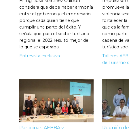
El Ing. José Martínez Güitrón
Impulsarán 
considera que debe haber armonía
promueva la
entre el gobierno y el empresario
violencia sexu
porque cada quien tiene que
fortalecer la
cumplir una parte del éxito. Y
que es la fam
señala que para el sector turístico
como parte 
regional el 2022 resultó mejor de
cadena de va
lo que se esperaba.
turístico so
Entrevista exclusiva
Talleres AE
de Turismo d
Participan AEBBA y
Reunión de