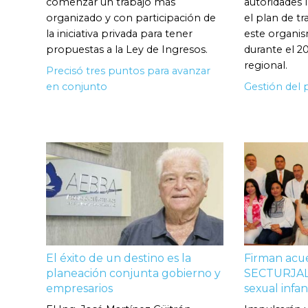
comenzar un trabajo más
autoridades l
organizado y con participación de
el plan de tr
la iniciativa privada para tener
este organi
propuestas a la Ley de Ingresos.
durante el 2
regional.
Precisó tres puntos para avanzar
en conjunto
Gestión del 
El éxito de un destino es la
Firman acu
planeación conjunta gobierno y
SECTURJAL 
empresarios
sexual infan