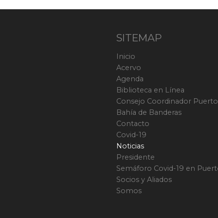
SITEMAP
Inicio
Acervo
Agenda
Biblioteca en Línea
Consejo Coordinador Puerto 
Bahía de Banderas
Contacto
Covid-19
Noticias
Presidente
Semáforo Covid-19 en Puerto
Socios y Aliados
Somos