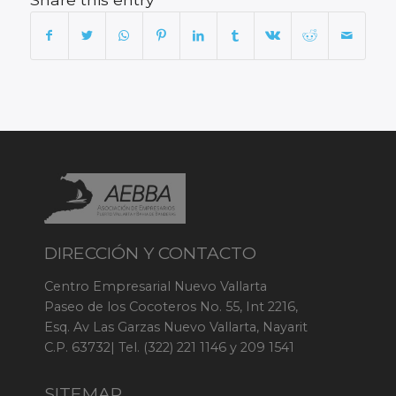
DIRECCIÓN Y CONTACTO
Centro Empresarial Nuevo Vallarta
Paseo de los Cocoteros No. 55, Int 2216,
Esq. Av Las Garzas Nuevo Vallarta, Nayarit
C.P. 63732| Tel. (322) 221 1146 y 209 1541
SITEMAP