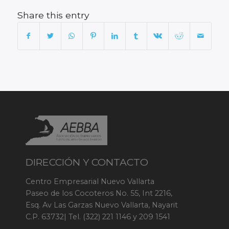
Share this entry
DIRECCIÓN Y CONTACTO
Centro Empresarial Nuevo Vallarta
Paseo de los Cocoteros No. 55, Int 2216,
Esq. Av Las Garzas Nuevo Vallarta, Nayarit
C.P. 63732| Tel. (322) 221 1146 y 209 1541