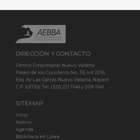
DIRECCIÓN Y CONTACTO
Centro Empresarial Nuevo Vallarta
Paseo de los Cocoteros No. 55, Int 2216,
Esq. Av Las Garzas Nuevo Vallarta, Nayarit
C.P. 63732| Tel. (322) 221 1146 y 209 1541
SITEMAP
Inicio
Acervo
Agenda
Biblioteca en Línea