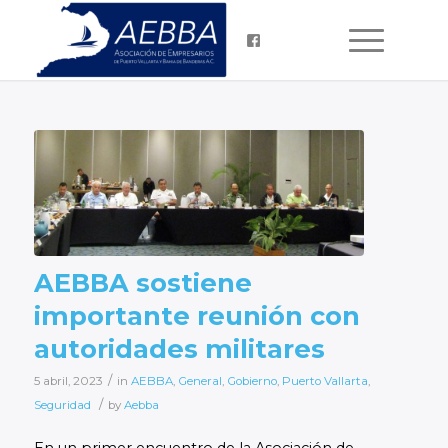
AEBBA sostiene
importante reunión con
autoridades militares
/
5 abril, 2023
in
AEBBA
,
General
,
Gobierno
,
Puerto Vallarta
,
/
Seguridad
by
Aebba
En un primer encuentro de la Asociación de