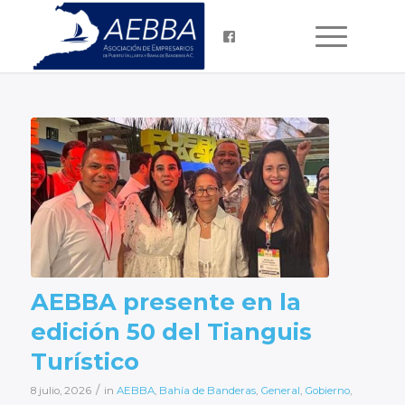
AEBBA presente en la
edición 50 del Tianguis
Turístico
/
8 julio, 2026
in
AEBBA
,
Bahía de Banderas
,
General
,
Gobierno
,