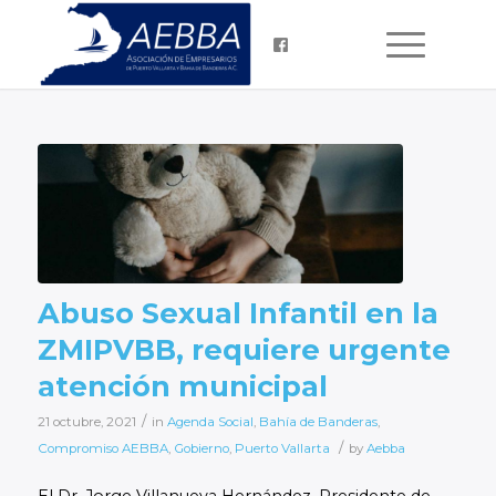
Abuso Sexual Infantil en la
ZMIPVBB, requiere urgente
atención municipal
/
21 octubre, 2021
in
Agenda Social
,
Bahía de Banderas
,
/
Compromiso AEBBA
,
Gobierno
,
Puerto Vallarta
by
Aebba
El Dr. Jorge Villanueva Hernández, Presidente de