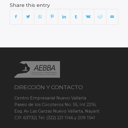
Share this entry
DIRECCIÓN Y CONTACTO
Centro Empresarial Nuevo Vallarta
Paseo de los Cocoteros No. 55, Int 2216,
Esq. Av Las Garzas Nuevo Vallarta, Nayarit
C.P. 63732| Tel. (322) 221 1146 y 209 1541